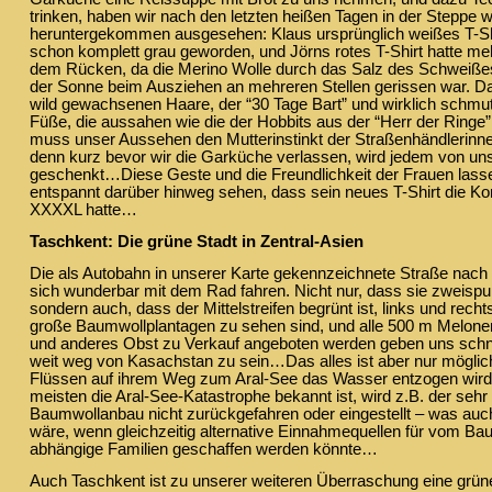
trinken, haben wir nach den letzten heißen Tagen in der Steppe 
heruntergekommen ausgesehen: Klaus ursprünglich weißes T-Shi
schon komplett grau geworden, und Jörns rotes T-Shirt hatte me
dem Rücken, da die Merino Wolle durch das Salz des Schweißes
der Sonne beim Ausziehen an mehreren Stellen gerissen war. D
wild gewachsenen Haare, der “30 Tage Bart” und wirklich schmu
Füße, die aussahen wie die der Hobbits aus der “Herr der Ringe”
muss unser Aussehen den Mutterinstinkt der Straßenhändlerinn
denn kurz bevor wir die Garküche verlassen, wird jedem von uns 
geschenkt…Diese Geste und die Freundlichkeit der Frauen lass
entspannt darüber hinweg sehen, dass sein neues T-Shirt die Ko
XXXXL hatte…
Taschkent: Die grüne Stadt in Zentral-Asien
Die als Autobahn in unserer Karte gekennzeichnete Straße nach
sich wunderbar mit dem Rad fahren. Nicht nur, dass sie zweispur
sondern auch, dass der Mittelstreifen begrünt ist, links und rech
große Baumwollplantagen zu sehen sind, und alle 500 m Melonen,
und anderes Obst zu Verkauf angeboten werden geben uns schne
weit weg von Kasachstan zu sein…Das alles ist aber nur möglich
Flüssen auf ihrem Weg zum Aral-See das Wasser entzogen wird
meisten die Aral-See-Katastrophe bekannt ist, wird z.B. der seh
Baumwollanbau nicht zurückgefahren oder eingestellt – was auc
wäre, wenn gleichzeitig alternative Einnahmequellen für vom B
abhängige Familien geschaffen werden könnte…
Auch Taschkent ist zu unserer weiteren Überraschung eine grü