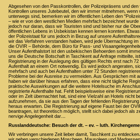
Abgesehen von den Passkontrollen, der Polizeipräsens und den
Kontrollen unseres Jutebeutel, den wir immer mitnehmen, wenn w
unterwegs sind, bemerken wir im öffentlichen Leben den “Polizei
– wie er von den westlichen Medien mehrfach bezeichnet wurde – 
jedoch nur daran, dass wir Touristen sind und bisher nur die Obe
öffentlichen Lebens in Usbekistan kennen lernen konnten. Etwas
der Polizeistaat für uns jedoch in Bezug auf unsere Aufenthaltsre
wir das Verfahren verstanden haben, wird jede Übernachtung im
die OVIR – Behörde, dem Büro für Pass- und Visaangelegenheiten
Unser Aufenthalstort ist den usbekischen Behoerden somit im
uns die Deutsche Botschaft in Taschkent auf Anfrage mitteilte, ist
Registrierung in der Auslegung des gültigen Rechts erst nach 7
Aufenthalt an einem Ort notwendig. Es wird jedoch angeraten, s
mehrfach und auch bei Aufenthalten unter 72 Stunden registriere
Probleme bei der Ausreise zu vermeiden. Aus Gesprächen mit 
haben wir darüber hinaus erfahren, dass eine nicht tägliche Regis
praktische Auswirkungen auf die weitere Hotelsuche im Anschlus
registrierte Aufenthalte hat. Fehlt beispielsweise eine Registrieru
oder im Zelt übernachtet hat, sind eine Vielzahl an Hotels nicht be
aufzunehmen, da sie aus den Tagen der fehlenden Registrierung
heraus erwarten. Die Registrierung auf eigene Faust bei der OV
beantragen, ist theoretisch möglich, stellt sich dabei jedoch als 
nervige Angelegenheit dar…
Russlanddeutsche: Besuch der dt. – ev. – luth. Kirchengeme
Wir verbringen unsere Zeit lieber damit, Taschkent zu entdecken
wir neben verschiedenen Moscheen, Mausoleen und Medressen