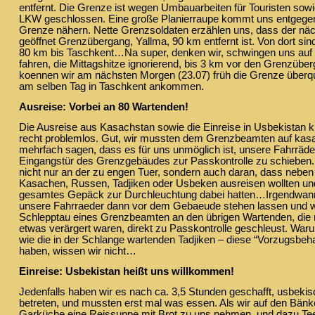
entfernt. Die Grenze ist wegen Umbauarbeiten für Touristen sow
LKW geschlossen. Eine große Planierraupe kommt uns entgegen,
Grenze nähern. Nette Grenzsoldaten erzählen uns, dass der näch
geöffnet Grenzübergang, Yallma, 90 km entfernt ist. Von dort si
80 km bis Taschkent…Na super, denken wir, schwingen uns auf 
fahren, die Mittagshitze ignorierend, bis 3 km vor den Grenzübe
koennen wir am nächsten Morgen (23.07) früh die Grenze überq
am selben Tag in Taschkent ankommen.
Ausreise: Vorbei an 80 Wartenden!
Die Ausreise aus Kasachstan sowie die Einreise in Usbekistan k
recht problemlos. Gut, wir mussten dem Grenzbeamten auf kasa
mehrfach sagen, dass es für uns unmöglich ist, unsere Fahrräder
Eingangstür des Grenzgebäudes zur Passkontrolle zu schieben.
nicht nur an der zu engen Tuer, sondern auch daran, dass neben
Kasachen, Russen, Tadjiken oder Usbeken ausreisen wollten und 
gesamtes Gepäck zur Durchleuchtung dabei hatten…Irgendwann
unsere Fahrraeder dann vor dem Gebaeude stehen lassen und 
Schlepptau eines Grenzbeamten an den übrigen Wartenden, die n
etwas verärgert waren, direkt zu Passkontrolle geschleust. War
wie die in der Schlange wartenden Tadjiken – diese “Vorzugsbeh
haben, wissen wir nicht…
Einreise: Usbekistan heißt uns willkommen!
Jedenfalls haben wir es nach ca. 3,5 Stunden geschafft, usbeki
betreten, und mussten erst mal was essen. Als wir auf den Bänke
Garküche eine Reissuppe mit Brot zu uns nehmen, und dazu Te