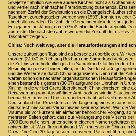
Sowjetzeit ähnlich wie viele andere Kirchen nicht als Gotteshau
und verfiel nach mehrfacher Fremdnutzung zusehends. Erst seit
nachdem Zerfall der Sowjetunion an die Evangelisch-Lutherische
Taschkent zurückgegeben worden war (1993), konnten wieder Got
abgehalten werden. Die Zahl der Gemeindemitglieder sank jedoc
Folgejahren beständig, da ein Großteil in die Bundesrepublik De
ausreiste. Die nächsten Jahre werden die Zukunft der dt. – ev. –
Taschkent zeigen…
China: Noch weit weg, aber die Herausforderungen sind sch
Unsere zukünftigen Tage sind da besser zu überblicken. Wir we
morgen (31.07) in Richtung Bukhara und Samarkand verlassen.
die Zeit bis zum hoffentlich jetzt in Samarkand stattfindenden Tre
Besichtigung dieser beiden alten, an der Seidenstraße gelegene
und die Weiterreise durch China organisieren. Denn mit der Anku
warten schon die nächsten organisatorischen Herausforderunge
einen bestand bis gestern (30.07) aufgrund der Unruhen in Urumq
Xinjing, in die wir bei Grenzübertritt nach China einreisen, eine ak
Reisewarnung vom Auswärtigen Amt, sodass wir die Situation i
beobachten müssen. Und zum anderen habt sich seit unserer Ab
Deutschland das Prozedere zur Verlängerung eines Visums in C
deutsch-chinesischen Verhältnisses sehr erschwert. War die Ve
Visums bis vor kurzem ein einfacher behördlicher Vorgang, so ha
mehreren Seiten gehört, dass zur Verlängerung des Visums der
3000 Euro auf einem, unter seinem eigenen Namen geführten ch
notwendig ist. Was für ein Aufwand. Wir muessen in China ein 
Da wir “nur” ein 30 Tage Visum in unserem Pass mitführen, und C