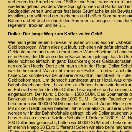
verheerenden Erdbeben von 1966 ist die Stadt “wasserreich” und
wiederaufgebaut worden. Viele Springbrunnen und Parks sind i
Stadtgebiet verteilt und unter fast jeder Grünfläche ist ein Bew
installiert, um während der trockenen und heißen Sommermonat
Bäume und Sträucher durch den Sommer zu bringen – sind die
regenarm, trocken und heiß…
Dollar: Der lange Weg zum Koffer voller Geld!
Wie nach jeder neuen Einreise, müssen wir uns auch in Usbekis
Geld besorgen. Wenn alles gut läuft, schieben wir dafür einfach 
Geldautomaten und raus kommt unser Wunschbetrag in Landes
es in Polen, der Ukraine oder in Kasachstan geklappt hat. In Us
leider nicht so einfach. In ganz Taschkent gibt es Geldautomaten 
den großen Hotels. Dort zieht man sich in der Regel Dollar Sch
welche bekommt. Was nicht immer der Fall ist…und wir auch di
haben. So konnten wir bei unserer Ankunft in Taschkent im Hote
Geld bekommen. Um dennoch zumindest unser Hotel, was direk
Bahnhofsgebäude liegt, bezahlen zu können, haben wir dann ku
im Fahrrad versteckten Not-Dollars herausgeholt und an einem off
eingetauscht. Der Kurs: 1 Dollar = 1500 SUM. Das Spannende d
Banknote in Usbekistan ist der 1000 SUM – Schein. Tauschen wir
bekommen wir 300000 SUM und das sind nach Adam Riese ge
Mit dicken Geldbündeln beladen, fahren wir also zu unserer Unter
werden wir in der Bahnhofshalle gefragt, ob wir Dollar tauschen w
besser als an einem offiziellen Schalter: 1 Dollar = 1800 SUM. H
200 Dollar hier getauscht, hätten wir 60000 SUM mehr bekomme
immerhin knapp 30 Euro Differenz! Sollen wir also beim nächst