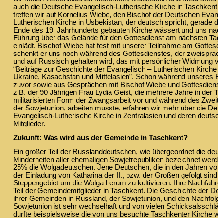
auch die Deutsche Evangelisch-Lutherische Kirche in Taschkent 
treffen wir auf Kornelius Wiebe, den Bischof der Deutschen Evan
Lutherischen Kirche in Usbekistan, der deutsch spricht, gerade 
Ende des 19. Jahrhunderts gebauten Kirche wässert und uns na
Führung über das Gelände für den Gottesdienst am nächsten Ta
einlädt. Bischof Wiebe hat fest mit unserer Teilnahme am Gottes
schenkt er uns noch während des Gottesdienstes, der zweispra
und auf Russisch gehalten wird, das mit persönlicher Widmung
“Beiträge zur Geschichte der Evangelisch – Lutherischen Kirche
Ukraine, Kasachstan und Mittelasien”. Schon während unseres
zuvor sowie aus Gesprächen mit Bischof Wiebe und Gottesdien
z.B. der 90 Jährigen Frau Lydia Geist, die mehrere Jahre in der 
militarisierten Form der Zwangsarbeit vor und während des Zweit
der Sowjetunion, arbeiten musste, erfahren wir mehr über die D
Evangelisch-Lutherische Kirche in Zentralasien und deren deut
Mitglieder.
Zukunft: Was wird aus der Gemeinde in Taschkent?
Ein großer Teil der Russlanddeutschen, wie übergeordnet die d
Minderheiten aller ehemaligen Sowjetrepubliken bezeichnet werde
25% die Wolgadeutschen. Jene Deutschen, die in den Jahren vo
der Einladung von Katharina der II., bzw. der Großen gefolgt sin
Steppengebiet um die Wolga herum zu kultivieren. Ihre Nachfahr
Teil der Gemeindemitglieder in Taschkent. Die Geschichte der 
ihrer Gemeinden in Russland, der Sowjetunion, und den Nachfol
Sowjetunion ist sehr wechselhaft und von vielen Schicksalsschl
durfte beispielsweise die von uns besuchte Taschkenter Kirche 