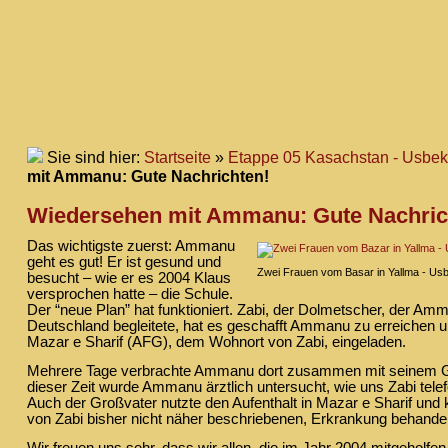
Sie sind hier:
Startseite
»
Etappe 05 Kasachstan - Usbek
mit Ammanu: Gute Nachrichten!
Wiedersehen mit Ammanu: Gute Nachric
Das wichtigste zuerst: Ammanu
geht es gut! Er ist gesund und
Zwei Frauen vom Basar in Yallma - Usb
besucht – wie er es 2004 Klaus
versprochen hatte – die Schule.
Der “neue Plan” hat funktioniert. Zabi, der Dolmetscher, der A
Deutschland begleitete, hat es geschafft Ammanu zu erreichen u
Mazar e Sharif (AFG), dem Wohnort von Zabi, eingeladen.
Mehrere Tage verbrachte Ammanu dort zusammen mit seinem Gr
dieser Zeit wurde Ammanu ärztlich untersucht, wie uns Zabi telef
Auch der Großvater nutzte den Aufenthalt in Mazar e Sharif und 
von Zabi bisher nicht näher beschriebenen, Erkrankung behande