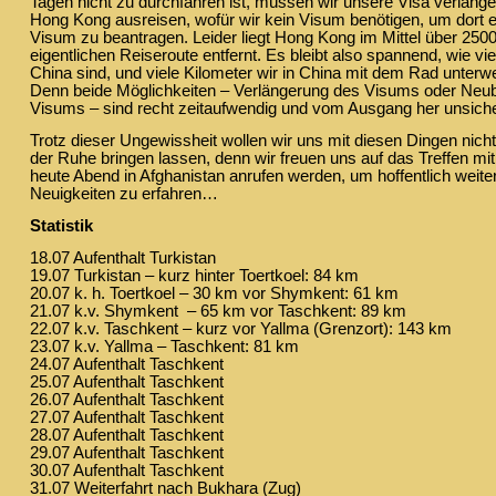
Tagen nicht zu durchfahren ist, müssen wir unsere Visa verläng
Hong Kong ausreisen, wofür wir kein Visum benötigen, um dort 
Visum zu beantragen. Leider liegt Hong Kong im Mittel über 250
eigentlichen Reiseroute entfernt. Es bleibt also spannend, wie vie
China sind, und viele Kilometer wir in China mit dem Rad unter
Denn beide Möglichkeiten – Verlängerung des Visums oder Neu
Visums – sind recht zeitaufwendig und vom Ausgang her unsic
Trotz dieser Ungewissheit wollen wir uns mit diesen Dingen nicht
der Ruhe bringen lassen, denn wir freuen uns auf das Treffen mit
heute Abend in Afghanistan anrufen werden, um hoffentlich weite
Neuigkeiten zu erfahren…
Statistik
18.07 Aufenthalt Turkistan
19.07 Turkistan – kurz hinter Toertkoel: 84 km
20.07 k. h. Toertkoel – 30 km vor Shymkent: 61 km
21.07 k.v. Shymkent – 65 km vor Taschkent: 89 km
22.07 k.v. Taschkent – kurz vor Yallma (Grenzort): 143 km
23.07 k.v. Yallma – Taschkent: 81 km
24.07 Aufenthalt Taschkent
25.07 Aufenthalt Taschkent
26.07 Aufenthalt Taschkent
27.07 Aufenthalt Taschkent
28.07 Aufenthalt Taschkent
29.07 Aufenthalt Taschkent
30.07 Aufenthalt Taschkent
31.07 Weiterfahrt nach Bukhara (Zug)