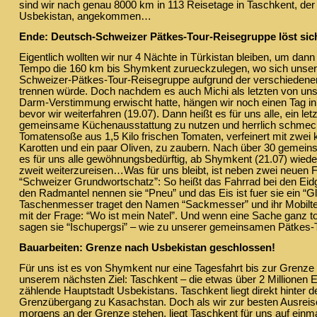
sind wir nach genau 8000 km in 113 Reisetage in Taschkent, de
Usbekistan, angekommen…
Ende: Deutsch-Schweizer Pätkes-Tour-Reisegruppe löst sich
Eigentlich wollten wir nur 4 Nächte in Türkistan bleiben, um dan
Tempo die 160 km bis Shymkent zurueckzulegen, wo sich unse
Schweizer-Pätkes-Tour-Reisegruppe aufgrund der verschiedenen
trennen würde. Doch nachdem es auch Michi als letzten von un
Darm-Verstimmung erwischt hatte, hängen wir noch einen Tag in 
bevor wir weiterfahren (19.07). Dann heißt es für uns alle, ein le
gemeinsame Küchenausstattung zu nutzen und herrlich schmec
Tomatensoße aus 1,5 Kilo frischen Tomaten, verfeinert mit zwei k
Karotten und ein paar Oliven, zu zaubern. Nach über 30 gemein
es für uns alle gewöhnungsbedürftig, ab Shymkent (21.07) wieder
zweit weiterzureisen…Was für uns bleibt, ist neben zwei neuen 
“Schweizer Grundwortschatz”: So heißt das Fahrrad bei den Eid
den Radmantel nennen sie “Pneu” und das Eis ist fuer sie ein “Gl
Taschenmesser traget den Namen “Sackmesser” und ihr Mobilte
mit der Frage: “Wo ist mein Natel”. Und wenn eine Sache ganz to
sagen sie “Ischupergsi” – wie zu unserer gemeinsamen Pätkes
Bauarbeiten: Grenze nach Usbekistan geschlossen!
Für uns ist es von Shymkent nur eine Tagesfahrt bis zur Grenze 
unserem nächsten Ziel: Taschkent – die etwas über 2 Millionen 
zählende Hauptstadt Usbekistans. Taschkent liegt direkt hinter 
Grenzübergang zu Kasachstan. Doch als wir zur besten Ausreis
morgens an der Grenze stehen, liegt Taschkent für uns auf einm