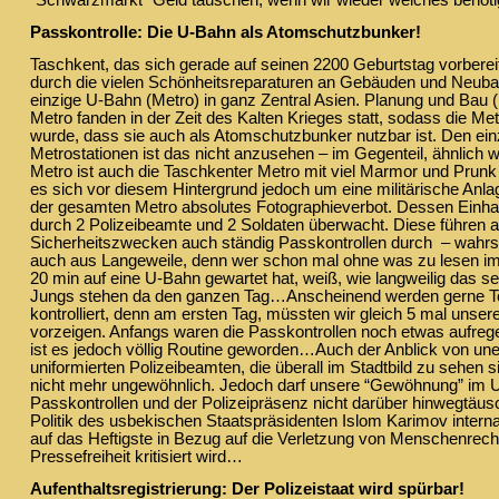
“Schwarzmarkt” Geld tauschen, wenn wir wieder welches benö
Passkontrolle: Die U-Bahn als Atomschutzbunker!
Taschkent, das sich gerade auf seinen 2200 Geburtstag vorberei
durch die vielen Schönheitsreparaturen an Gebäuden und Neubaut
einzige U-Bahn (Metro) in ganz Zentral Asien. Planung und Bau 
Metro fanden in der Zeit des Kalten Krieges statt, sodass die Me
wurde, dass sie auch als Atomschutzbunker nutzbar ist. Den ei
Metrostationen ist das nicht anzusehen – im Gegenteil, ähnlich 
Metro ist auch die Taschkenter Metro mit viel Marmor und Prunk
es sich vor diesem Hintergrund jedoch um eine militärische Anlage
der gesamten Metro absolutes Fotographieverbot. Dessen Einhal
durch 2 Polizeibeamte und 2 Soldaten überwacht. Diese führen 
Sicherheitszwecken auch ständig Passkontrollen durch – wahrs
auch aus Langeweile, denn wer schon mal ohne was zu lesen i
20 min auf eine U-Bahn gewartet hat, weiß, wie langweilig das 
Jungs stehen da den ganzen Tag…Anscheinend werden gerne To
kontrolliert, denn am ersten Tag, müssten wir gleich 5 mal unse
vorzeigen. Anfangs waren die Passkontrollen noch etwas aufreg
ist es jedoch völlig Routine geworden…Auch der Anblick von unen
uniformierten Polizeibeamten, die überall im Stadtbild zu sehen si
nicht mehr ungewöhnlich. Jedoch darf unsere “Gewöhnung” im
Passkontrollen und der Polizeipräsenz nicht darüber hinwegtäus
Politik des usbekischen Staatspräsidenten Islom Karimov internat
auf das Heftigste in Bezug auf die Verletzung von Menschenrech
Pressefreiheit kritisiert wird…
Aufenthaltsregistrierung: Der Polizeistaat wird spürbar!