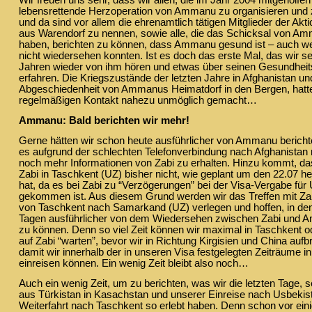
Wir freuen uns sehr, dass wir allen, die im Jahr 2004 mitgeholfen
lebensrettende Herzoperation von Ammanu zu organisieren und z
und da sind vor allem die ehrenamtlich tätigen Mitglieder der Akti
aus Warendorf zu nennen, sowie alle, die das Schicksal von Am
haben, berichten zu können, dass Ammanu gesund ist – auch 
nicht wiedersehen konnten. Ist es doch das erste Mal, das wir s
Jahren wieder von ihm hören und etwas über seinen Gesundhei
erfahren. Die Kriegszustände der letzten Jahre in Afghanistan un
Abgeschiedenheit von Ammanus Heimatdorf in den Bergen, hatt
regelmäßigen Kontakt nahezu unmöglich gemacht…
Ammanu: Bald berichten wir mehr!
Gerne hätten wir schon heute ausführlicher von Ammanu berichte
es aufgrund der schlechten Telefonverbindung nach Afghanistan 
noch mehr Informationen von Zabi zu erhalten. Hinzu kommt, das
Zabi in Taschkent (UZ) bisher nicht, wie geplant um den 22.07 h
hat, da es bei Zabi zu “Verzögerungen” bei der Visa-Vergabe für
gekommen ist. Aus diesem Grund werden wir das Treffen mit Zabi
von Taschkent nach Samarkand (UZ) verlegen und hoffen, in de
Tagen ausführlicher von dem Wiedersehen zwischen Zabi und 
zu können. Denn so viel Zeit können wir maximal in Taschkent
auf Zabi “warten”, bevor wir in Richtung Kirgisien und China au
damit wir innerhalb der in unseren Visa festgelegten Zeiträume i
einreisen können. Ein wenig Zeit bleibt also noch…
Auch ein wenig Zeit, um zu berichten, was wir die letzten Tage, s
aus Türkistan in Kasachstan und unserer Einreise nach Usbekis
Weiterfahrt nach Taschkent so erlebt haben. Denn schon vor ein