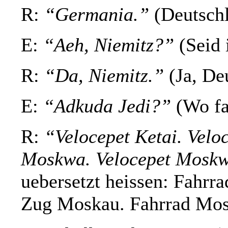
R:
“Germania.”
(Deutsch
E:
“Aeh, Niemitz?”
(Seid 
R:
“Da, Niemitz.”
(Ja, De
E:
“Adkuda Jedi?”
(Wo fah
R:
“Velocepet Ketai. Velo
Moskwa. Velocepet Mosk
uebersetzt heissen: Fahrr
Zug Moskau. Fahrrad Mos