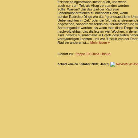
Erlebnisse irgendwann immer auch, und wenn
auch nur zum Teil, als Alltag verstanden werden
sollte. Warum? Um das Ziel der Radreise
ueberhaupt erreichen zu koennen! Denn, wenn
auf der Radreise Dinge wie das “grundsaetzliche Un
Uebernachten im Zelt” oder die “oftmals anstrengende
angesehen, sondern weiterhin als Herausforderung ve
Anstrengender werden, als wenn man diese Dinge als ga
nachvollziehbar, das die letzten vier Wochen, in dene
sind, nahezu ausnahmslos in Hotels geschlafen haben
verstaendigen konnten, uns wie ”Urlaub von der Radr
Rad ein anderer ist…
Mehr lesen »
Gehört zu:
Etappe 10 China-Urlaub
Artikel vom 23. Oktober 2009 | Joern|
Nachricht an Joe