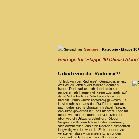
Sie sind hier:
Startseite
»
Kategorie - Etappe 10
Beiträge für ‘Etappe 10 China-Urlaub’
Urlaub von der Radreise?!
“Urlaub von der Radreise”. Genau das ist es,
was wir die letzten vier Wochen gemacht
haben. Doch soll es sich dabei nicht so
anhoeren, als haetten wir keine Lust mehr auf
dem Rad in Richtung Wladiwostok zu fahren,
und ein Urlaub waere notwendig gewesen. Es
ist vielmehr so, dass das Radfahren fuer uns,
nach ueber sechs Monaten im Sattel ”sowas
von Alltag geworden ist”, das mehrere Tage an
denen wir nicht auf dem Fahrrad sitzen uns
eben wie ein Urlaub erscheinen…Dieser
Vergleich soll natuerlich nicht dazu verleiten,
sich vorzustellen, das eine Radreise allmaehlich
langweilig werden wuerde. Es ist eher so zu
verstehen, dass – so unsere Erfahrungen
- eine solche Radreise trotz aller neuen