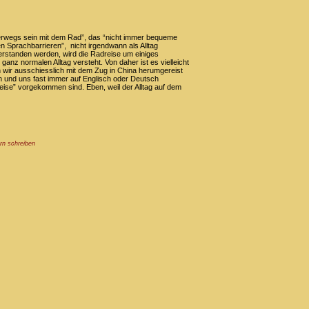
terwegs sein mit dem Rad”, das “nicht immer bequeme
n Sprachbarrieren”, nicht irgendwann als Alltag
rstanden werden, wird die Radreise um einiges
nz normalen Alltag versteht. Von daher ist es vielleicht
n wir ausschiesslich mit dem Zug in China herumgereist
 und uns fast immer auf Englisch oder Deutsch
eise” vorgekommen sind. Eben, weil der Alltag auf dem
rn schreiben