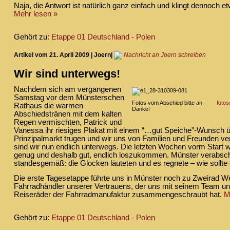
Naja, die Antwort ist natürlich ganz einfach und klingt dennoch 
Mehr lesen »
Gehört zu:
Etappe 01 Deutschland - Polen
Artikel vom 21. April 2009 | Joern|
Nachricht an Joern schreiben
Wir sind unterwegs!
Nachdem sich am vergangenen
Samstag vor dem Münsterschen
Fotos vom Abschied bitte an:
foto
Rathaus die warmen
Danke!
Abschiedstränen mit dem kalten
Regen vermischten, Patrick und
Vanessa ihr riesiges Plakat mit einem “…gut Speiche”-Wunsch 
Prinzipalmarkt trugen und wir uns von Familien und Freunden ve
sind wir nun endlich unterwegs. Die letzten Wochen vorm Start 
genug und deshalb gut, endlich loszukommen. Münster verabsc
standesgemäß: die Glocken läuteten und es regnete – wie sollte 
Die erste Tagesetappe führte uns in Münster noch zu Zweirad 
Fahrradhändler unserer Vertrauens, der uns mit seinem Team u
Reiseräder der Fahrradmanufaktur zusammengeschraubt hat.
M
Gehört zu:
Etappe 01 Deutschland - Polen